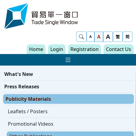
Skip to content
Trade Single Window - Home
A
Show Search
A
繁
简
A
Home
Login
Registration
Contact Us
Show Main navigat
What's New
Press Releases
Publicity Materials
Leaflets / Posters
Promotional Videos