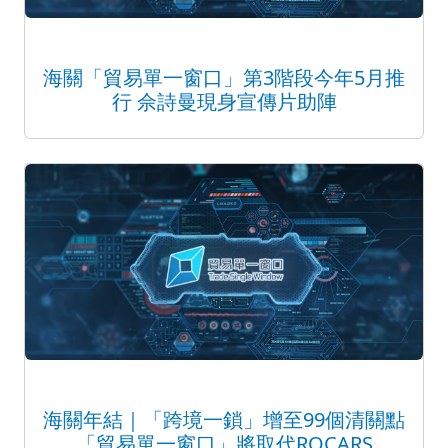
海關「貿易單一窗口」第3階段今年5月推
行 佘詩曼現身宣傳片助陣
海關年結｜「跨境一鎖」增至99個清關點
「貿易單一窗口」將取代ROCARS