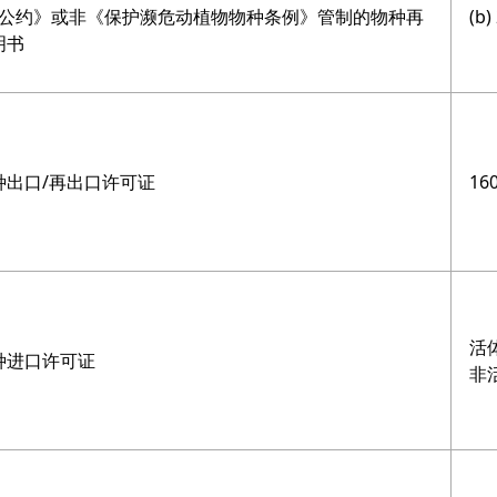
 非《公约》或非《保护濒危动植物物种条例》管制的物种再
(b)
明书
种出口/再出口许可证
16
活体
种进口许可证
非活