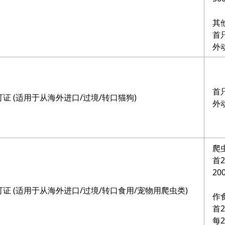
其
首
外
首
证 (适用于从海外进口/过境/转口猫狗)
外
爬
首
2
证 (适用于从海外进口/过境/转口食用/宠物用爬虫类)
作
首
每