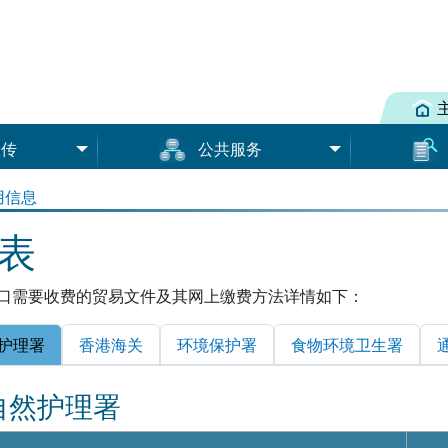
宣传
公共服务
货物资料（
登记
用信息
条款及条件
内地与香港
牌照/许可证
表
收费表
第一和第二阶段涵盖的牌照/许
可证
预报货物资料
文件下载
口需要收费的贸易文件及其网上缴费方法详情如下：
货物资料（道路）
核实电子牌照／许可证的有效
捆绑资料（道路）
用户手册
性
护理署
香港海关
环境保护署
食物环境卫生署
用户群组教
增值服务提供者
服务范围
自然护理署
增值服务提供者类别