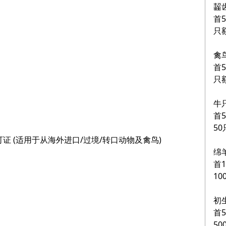
齧
首
只
禽
首
只
牛
首
5
证 (适用于从海外进口/过境/转口动物及禽鸟)
绵
首
1
初
首
5