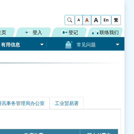
A
Show Search
A
En
繁
A
主页
登入
登记
联络我们
有用信息
常见问题
道路）
一般问题
货物「一单两报」
登记贸易单一窗口
选用公共服务
提交个别贸易文件
牌照/许可证
增值服务提供者
通讯事务管理局办公室
工业贸易署
预报货物资料
程
增值服务提供者的申请
其他
捆绑资料（道路）
服务范围
纸张转换电子文件服务