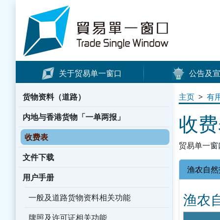
Skip to content
Trade Single Window - Home
关于贸易单一窗口
公告及
最新消息
货物资料（道路）
主页
>
有
新闻公报
收费
内地与香港货物「一单两报」
宣传资料
收费表
小册子/海报
贸易单一窗
宣传短片
文件下载
渔农自然
其他信息
用户手册
媒体报道
渔农
一般及道路货物资料相关功能
WhatsApp 贴图
牌照及许可证相关功能