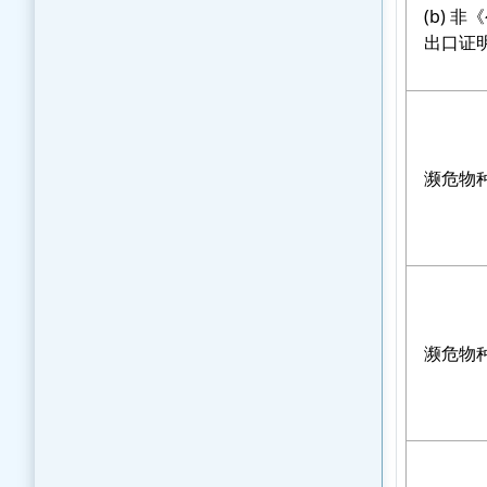
(b)
出口证
濒危物
濒危物