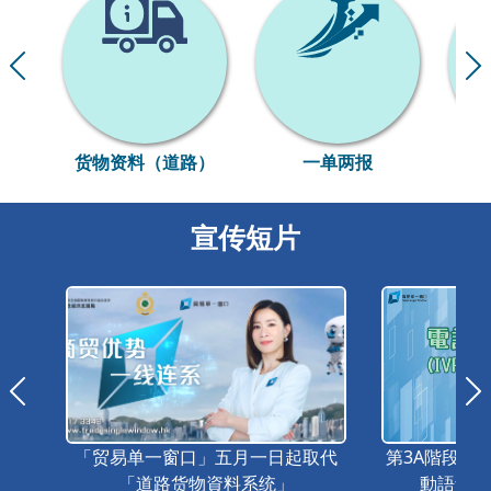
货物资料（道路）
一单两报
宣传短片
「贸易单一窗口」五月一日起取代
第3A階段-
「道路货物資料系统」
動語音系統