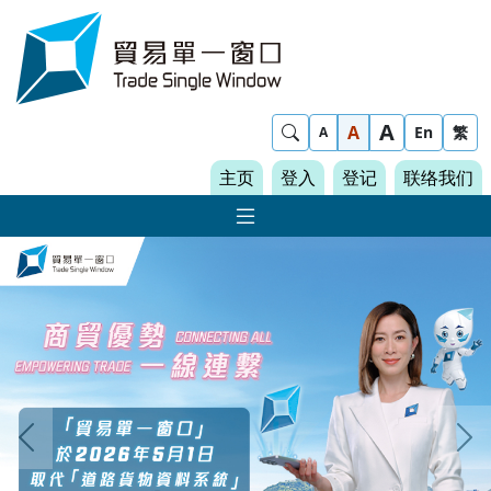
Skip to content
Trade Single Window - Home
A
Show Search
A
En
繁
A
主页
登入
登记
联络我们
显示 主导航菜单
贸易单一窗口
上一个