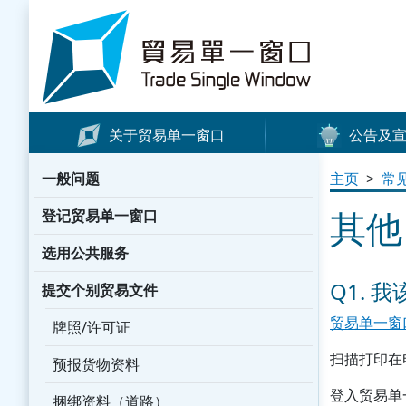
Skip to content
Trade Single Window - Home
关于贸易单一窗口
公告及
最新消息
一般问题
主页
>
常
新闻公报
其他
登记贸易单一窗口
宣传资料
选用公共服务
小册子/海报
Q1.
宣传短片
提交个别贸易文件
贸易单一窗
其他信息
牌照/许可证
媒体报道
扫描打印在
预报货物资料
WhatsApp 贴图
登入贸易单
捆绑资料（道路）