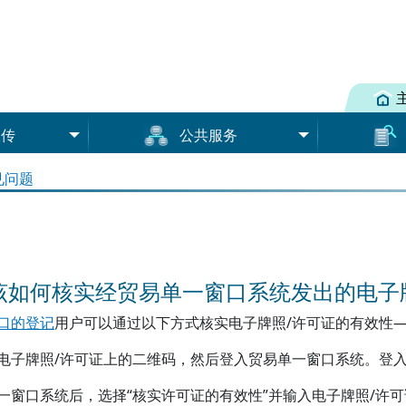
宣传
公共服务
货物资料（
登记
见问题
条款及条件
内地与香港
牌照/许可证
收费表
第一和第二阶段涵盖的牌照/许
可证
预报货物资料
文件下载
货物资料（道路）
核实电子牌照／许可证的有效
 我该如何核实经贸易单一窗口系统发出的电子
捆绑资料（道路）
用户手册
性
口的登记
用户可以通过以下方式核实电子牌照/许可证的有效性
用户群组教
增值服务提供者
服务范围
电子牌照/许可证上的二维码，然后登入贸易单一窗口系统。登
增值服务提供者类别
一窗口系统后，选择“核实许可证的有效性”并输入电子牌照/许