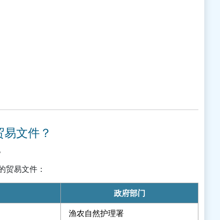
贸易文件？
。
的贸易文件：
政府部门
渔农自然护理署