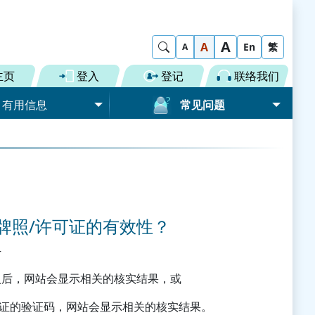
A
Show Search
A
En
繁
A
主页
登入
登记
联络我们
有用信息
常见问题
道路）
一般问题
货物「一单两报」
登记贸易单一窗口
选用公共服务
提交个别贸易文件
牌照/许可证的有效性？
牌照/许可证
增值服务提供者
预报货物资料
—
程
增值服务提供者的申请
其他
捆绑资料（道路）
入后，网站会显示相关的核实结果，或
服务范围
可证的验证码，网站会显示相关的核实结果。
纸张转换电子文件服务